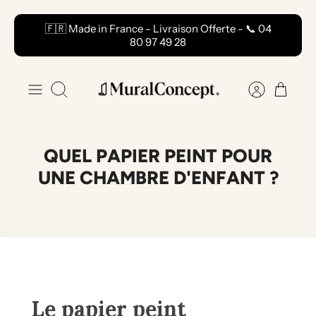
Passer
🇫🇷 Made in France - Livraison Offerte - 📞 04
au
80 97 49 28
contenu
Recherche
QUEL PAPIER PEINT POUR
UNE CHAMBRE D'ENFANT ?
Le papier peint