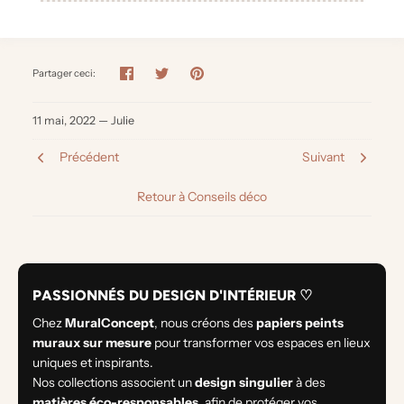
Partager ceci:
11 mai, 2022 —
Julie
Précédent
Suivant
Retour à Conseils déco
PASSIONNÉS DU DESIGN D'INTÉRIEUR ♡
Chez
MuralConcept
, nous créons des
papiers peints
muraux sur mesure
pour transformer vos espaces en lieux
uniques et inspirants.
Nos collections associent un
design singulier
à des
matières éco-responsables
, afin de protéger vos