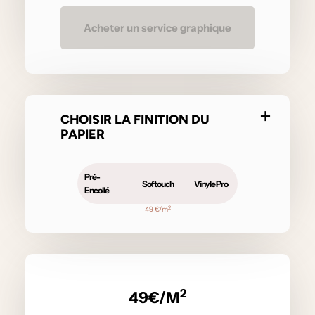
Acheter un service graphique
CHOISIR LA FINITION DU
PAPIER
Pré-
Softouch
Vinyle Pro
Encollé
2
49 €/m
2
49
€/M