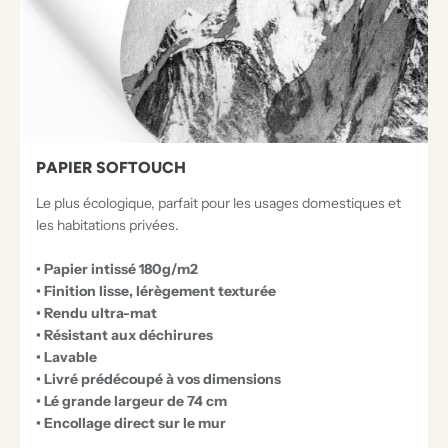
E
R
S
E
X
C
PAPIER SOFTOUCH
E
Le plus écologique, parfait pour les usages domestiques et
P
les habitations privées.
T
• Papier intissé 180g/m2
I
• Finition lisse, lérègement texturée
O
• Rendu ultra-mat
N
• Résistant aux déchirures
• Lavable
N
• Livré prédécoupé à vos dimensions
E
• Lé grande largeur de 74 cm
L
• Encollage direct sur le mur
S