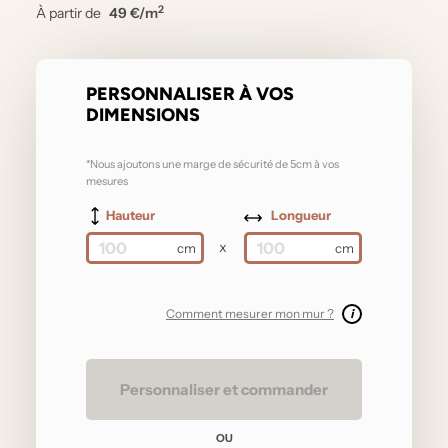
2
À partir de
49 €/m
PERSONNALISER À VOS
DIMENSIONS
*Nous ajoutons une marge de sécurité de 5cm à vos
mesures
Hauteur
Longueur
x
Comment mesurer mon mur ?
i
Personnaliser et commander
OU