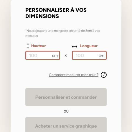
PERSONNALISER À VOS
DIMENSIONS
*Nous ajoutons une marge de sécurité de 5cm à vos
mesures
Hauteur
Longueur
x
Comment mesurer mon mur ?
i
Personnaliser et commander
OU
Acheter un service graphique