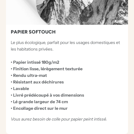
S
E
X
C
PAPIER SOFTOUCH
E
Le plus écologique, parfait pour les usages domestiques et
P
les habitations privées.
T
• Papier intissé 180g/m2
I
• Finition lisse, lérègement texturée
O
• Rendu ultra-mat
N
• Résistant aux déchirures
• Lavable
N
• Livré prédécoupé à vos dimensions
E
• Lé grande largeur de 74 cm
L
• Encollage direct sur le mur
S
Vous aurez besoin de colle pour papier peint intissé.