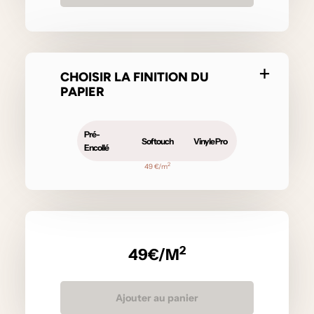
CHOISIR LA FINITION DU
PAPIER
Pré-
Softouch
Vinyle Pro
Encollé
2
49 €/m
2
49
€/M
Ajouter au panier