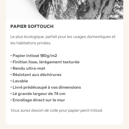
S
E
X
C
PAPIER SOFTOUCH
E
Le plus écologique, parfait pour les usages domestiques et
P
les habitations privées.
T
• Papier intissé 180g/m2
I
• Finition lisse, lérègement texturée
O
• Rendu ultra-mat
N
• Résistant aux déchirures
• Lavable
N
• Livré prédécoupé à vos dimensions
E
• Lé grande largeur de 74 cm
L
• Encollage direct sur le mur
S
Vous aurez besoin de colle pour papier peint intissé.