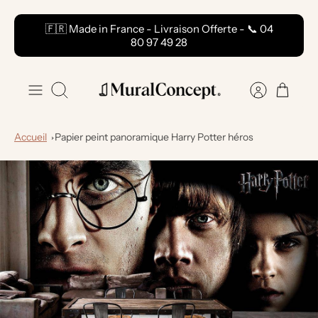
Passer
🇫🇷 Made in France - Livraison Offerte - 📞 04
au
80 97 49 28
contenu
Recherche
Accueil
Papier peint panoramique Harry Potter héros