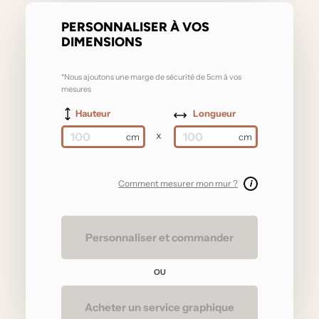
PERSONNALISER À VOS
DIMENSIONS
*Nous ajoutons une marge de sécurité de 5cm à vos
mesures
Hauteur
Longueur
x
Comment mesurer mon mur ?
i
Personnaliser et commander
OU
Acheter un service graphique