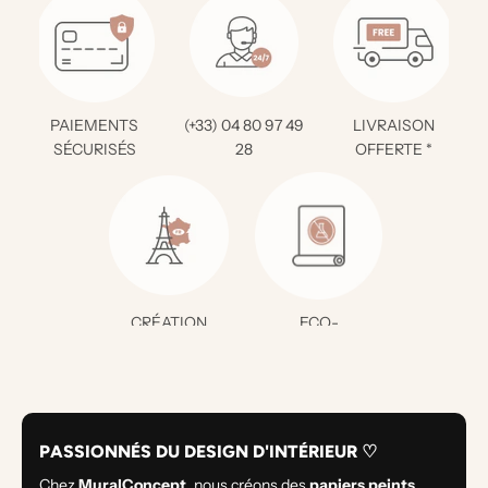
PAIEMENTS
(+33) 04 80 97 49
LIVRAISON
SÉCURISÉS
28
OFFERTE *
CRÉATION
ECO-
FRANÇAISE
RESPONSABLE
PASSIONNÉS DU DESIGN D'INTÉRIEUR ♡
Chez
MuralConcept
, nous créons des
papiers peints