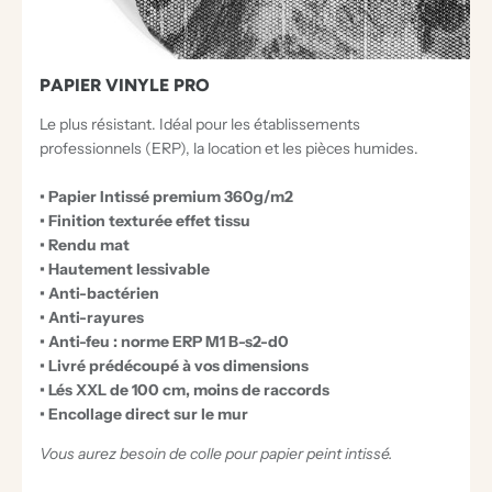
PAPIER VINYLE PRO
Le plus résistant. Idéal pour les établissements
professionnels (ERP), la location et les pièces humides.
• Papier Intissé premium 360g/m2
• Finition texturée effet tissu
• Rendu mat
• Hautement lessivable
• Anti-bactérien
• Anti-rayures
• Anti-feu : norme ERP M1 B-s2-d0
• Livré prédécoupé à vos dimensions
• Lés XXL de 100 cm, moins de raccords
• Encollage direct sur le mur
Vous aurez besoin de colle pour papier peint intissé.